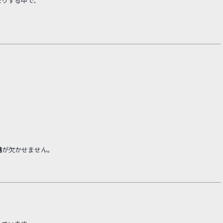
たりする中で、
。
携
が欠かせません。