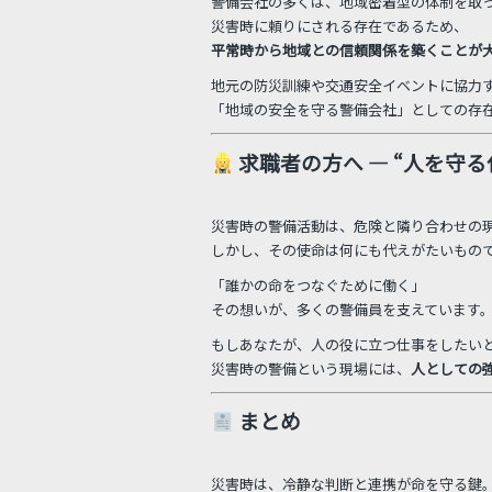
警備会社の多くは、地域密着型の体制を取
災害時に頼りにされる存在であるため、
平常時から地域との信頼関係を築くことが
地元の防災訓練や交通安全イベントに協力
「地域の安全を守る警備会社」としての存
求職者の方へ ― “人を守
災害時の警備活動は、危険と隣り合わせの
しかし、その使命は何にも代えがたいもの
「誰かの命をつなぐために働く」
その想いが、多くの警備員を支えています
もしあなたが、人の役に立つ仕事をしたいと思
災害時の警備という現場には、
人としての
まとめ
災害時は、冷静な判断と連携が命を守る鍵