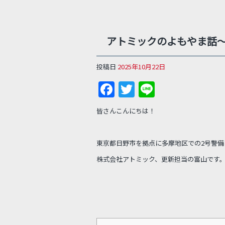
アトミックのよもやま話～
投稿日
2025年10月22日
F
T
Li
a
w
n
皆さんこんにちは！
c
itt
e
e
er
東京都日野市を拠点に多摩地区での2号警備
b
株式会社アトミック、更新担当の富山です
o
o
k