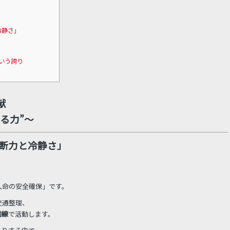
冷静さ」
という誇り
献
る力”～
断力と冷静さ」
人命の安全確保」です。
交通整理、
前線
で活動します。