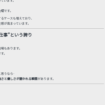
っています。
大切
です。
するケースも増えており、
在感が高まっています。
る仕事”という誇り
現場もあります。
です。
。
うなら――
強さと優しさが磨かれる瞬間
があります。
。