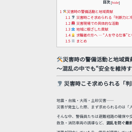
目次
[
hide
]
1
災害時の警備活動と地域貢献
1.1
災害時こそ求められる「判断力と
1.2
災害現場での具体的な活動
1.3
地域に根ざした貢献
1.4
求職者の方へ ― “人を守る仕事”
1.5
まとめ
災害時の警備活動と地域貢
～混乱の中でも“安全を維持す
災害時こそ求められる「判
地震・台風・大雨・土砂災害――
災害が発生した際、まず求められるのは「
そんな中、警備員たちは避難経路の確保や
救急・消防車両の誘導など、
混乱を防ぐ最