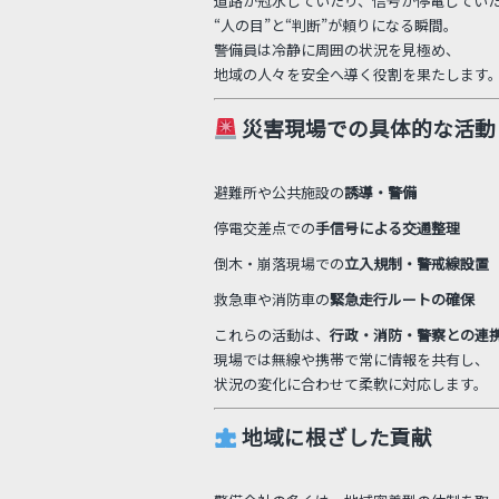
道路が冠水していたり、信号が停電してい
“人の目”と“判断”が頼りになる瞬間。
警備員は冷静に周囲の状況を見極め、
地域の人々を安全へ導く役割を果たします
災害現場での具体的な活動
避難所や公共施設の
誘導・警備
停電交差点での
手信号による交通整理
倒木・崩落現場での
立入規制・警戒線設置
救急車や消防車の
緊急走行ルートの確保
これらの活動は、
行政・消防・警察との連
現場では無線や携帯で常に情報を共有し、
状況の変化に合わせて柔軟に対応します。
地域に根ざした貢献