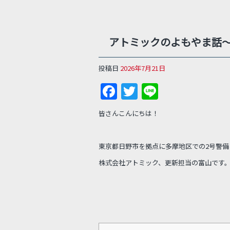
アトミックのよもやま話～
投稿日
2026年7月21日
F
T
Li
a
w
n
皆さんこんにちは！
c
itt
e
e
er
東京都日野市を拠点に多摩地区での2号警備
b
株式会社アトミック、更新担当の富山です
o
o
k