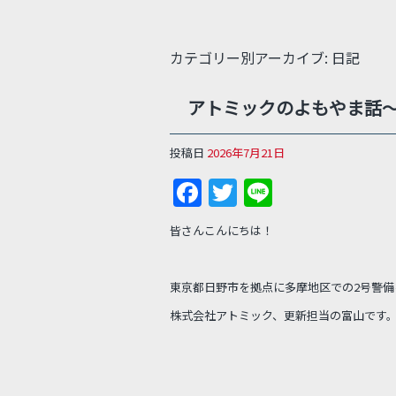
カテゴリー別アーカイブ:
日記
アトミックのよもやま話～
投稿日
2026年7月21日
F
T
Li
a
w
n
皆さんこんにちは！
c
itt
e
e
er
東京都日野市を拠点に多摩地区での2号警備
b
株式会社アトミック、更新担当の富山です
o
o
k